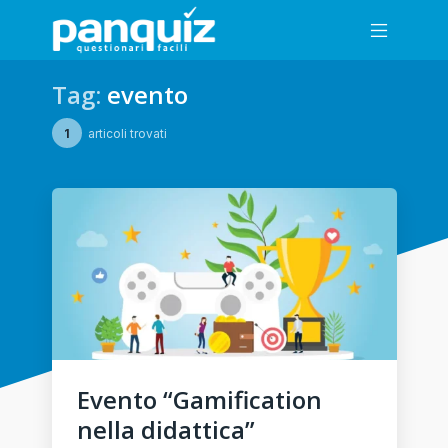
Tag:
evento
1
articoli trovati
Evento “Gamification
nella didattica”