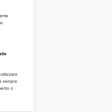
mente
le
elle
utilizzare
, è sempre
mento o