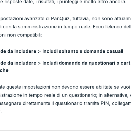
 le risposte date, i risultati, i punteggi e molto altro ancora.
postazioni avanzate di PanQuiz, tuttavia, non sono attual
li con la somministrazione in tempo reale. Ecco l’elenco del
oni non compatibili:
e da includere
>
Includi soltanto x domande casuali
e da includere
>
Includi domande da questionari o cart
iche
te queste impostazioni non devono essere abilitate se vuoi 
strazione in tempo reale di un questionario; in alternativa
 assegnare direttamente il questionario tramite PIN, collega
.