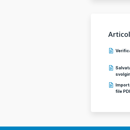
Articol
Verific
Salvat
svolgi
Import
file PD