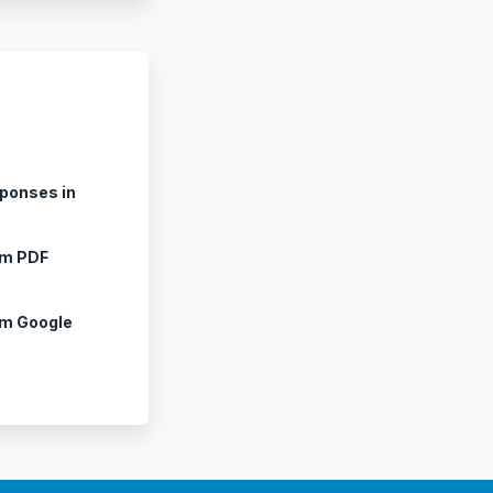
sponses in
om PDF
om Google