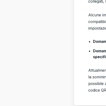
collegati,
Alcune im
compatibi
impostazi
Domand
Domand
specif
Attualmen
la sommini
possibile
codice QR