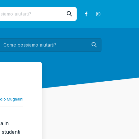
olo Mugnaini
a in
 studenti