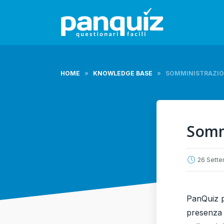
HOME
»
KNOWLEDGE BASE
»
SOMMINISTRAZIO
Somm
26 Sette
PanQuiz p
presenza 